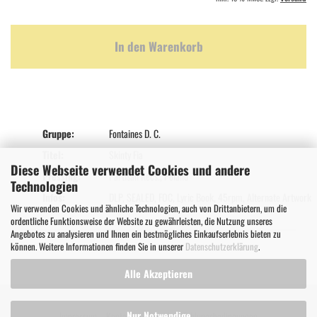
In den Warenkorb
Gruppe:
Fontaines D. C.
Titel:
Skinty Fia
Diese Webseite verwendet Cookies und andere
Pressing:
Partisan Recs., Poland
Technologien
Infos:
DLP, SEALED, FOC, Lyric Book, 45rpm, Alternate Artwork
Wir verwenden Cookies und ähnliche Technologien, auch von Drittanbietern, um die
ordentliche Funktionsweise der Website zu gewährleisten, die Nutzung unseres
Angebotes zu analysieren und Ihnen ein bestmögliches Einkaufserlebnis bieten zu
können. Weitere Informationen finden Sie in unserer
Datenschutzerklärung
.
Alle Akzeptieren
Nur Notwendige
Impressum
Kontakt
Versand- & Zahlungsbedingungen