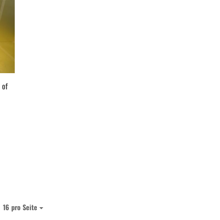
 of
16 pro Seite
pro Seite