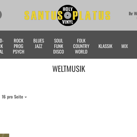
Suche...
Ihr 
Lieferland
D-
ROCK
BLUES
SOUL
FOLK
E
CK
PROG
JAZZ
FUNK
COUNTRY
KLASSIK
MIX
AL
PSYCH
DISCO
WORLD
P
WELTMUSIK
Kon
16 pro Seite
pro Seite
Pas