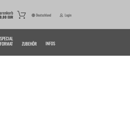
Warenkorb
Deutschland
Login
0,00 EUR
-Mail
SPECIAL
INFOS
FORMAT
ZUBEHÖR
asswort
to erstellen
swort vergessen?