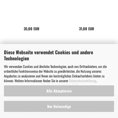
35,00 EUR
31,00 EUR
Sortieren nach
Sortieren nach
16 pro Seite
pro Seite
Diese Webseite verwendet Cookies und andere
Technologien
Wir verwenden Cookies und ähnliche Technologien, auch von Drittanbietern, um die
1
2
3
4
...
11
»
ordentliche Funktionsweise der Website zu gewährleisten, die Nutzung unseres
Angebotes zu analysieren und Ihnen ein bestmögliches Einkaufserlebnis bieten zu
können. Weitere Informationen finden Sie in unserer
Datenschutzerklärung
.
1
bis
16
(von insgesamt
163
)
Alle Akzeptieren
Nur Notwendige
Impressum
Kontakt
Versand- & Zahlungsbedingungen
Widerrufsrecht & Muster-Widerrufsformular
AGB